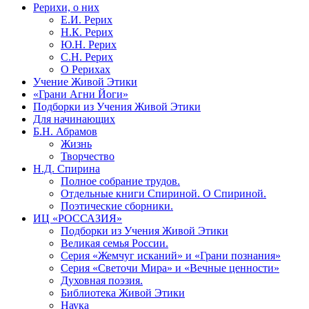
Рерихи, о них
Е.И. Рерих
Н.К. Рерих
Ю.Н. Рерих
С.Н. Рерих
О Рерихах
Учение Живой Этики
«Грани Агни Йоги»
Подборки из Учения Живой Этики
Для начинающих
Б.Н. Абрамов
Жизнь
Творчество
Н.Д. Спирина
Полное собрание трудов.
Отдельные книги Спириной. О Спириной.
Поэтические сборники.
ИЦ «РОССАЗИЯ»
Подборки из Учения Живой Этики
Великая семья России.
Серия «Жемчуг исканий» и «Грани познания»
Серия «Светочи Мира» и «Вечные ценности»
Духовная поэзия.
Библиотека Живой Этики
Наука