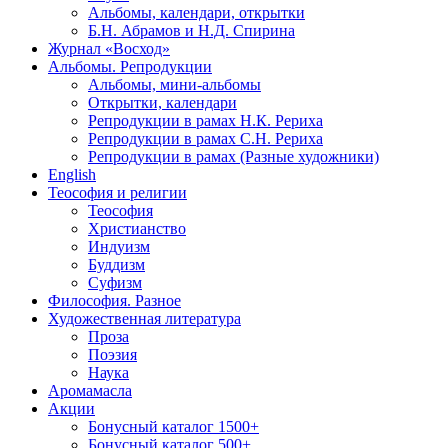
Альбомы, календари, открытки
Б.Н. Абрамов и Н.Д. Спирина
Журнал «Восход»
Альбомы. Репродукции
Альбомы, мини-альбомы
Открытки, календари
Репродукции в рамах Н.К. Рериха
Репродукции в рамах С.Н. Рериха
Репродукции в рамах (Разные художники)
English
Теософия и религии
Теософия
Христианство
Индуизм
Буддизм
Суфизм
Философия. Разное
Художественная литература
Проза
Поэзия
Наука
Аромамасла
Акции
Бонусный каталог 1500+
Бонусный каталог 500+