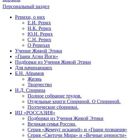
Персональный раздел
Рерихи, о них
Е.И. Рерих
Н.К. Рерих
Ю.Н. Рерих
С.Н. Рерих
О Рерихах
Учение Живой Этики
«Грани Агни Йоги»
Подборки из Учения Живой Этики
Для начинающих
Б.Н. Абрамов
Жизнь
Творчество
Н.Д. Спирина
Полное собрание трудов.
Отдельные книги Спириной. О Спириной.
Поэтические сборники.
ИЦ «РОССАЗИЯ»
Подборки из Учения Живой Этики
Великая семья России.
Серия «Жемчуг исканий» и «Грани познания»
Серия «Светочи Мира» и «Вечные ценности»