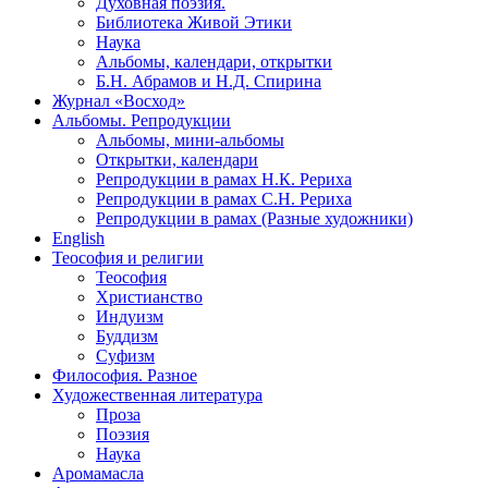
Духовная поэзия.
Библиотека Живой Этики
Наука
Альбомы, календари, открытки
Б.Н. Абрамов и Н.Д. Спирина
Журнал «Восход»
Альбомы. Репродукции
Альбомы, мини-альбомы
Открытки, календари
Репродукции в рамах Н.К. Рериха
Репродукции в рамах С.Н. Рериха
Репродукции в рамах (Разные художники)
English
Теософия и религии
Теософия
Христианство
Индуизм
Буддизм
Суфизм
Философия. Разное
Художественная литература
Проза
Поэзия
Наука
Аромамасла