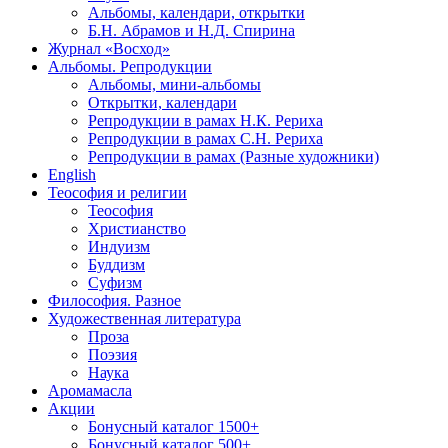
Альбомы, календари, открытки
Б.Н. Абрамов и Н.Д. Спирина
Журнал «Восход»
Альбомы. Репродукции
Альбомы, мини-альбомы
Открытки, календари
Репродукции в рамах Н.К. Рериха
Репродукции в рамах С.Н. Рериха
Репродукции в рамах (Разные художники)
English
Теософия и религии
Теософия
Христианство
Индуизм
Буддизм
Суфизм
Философия. Разное
Художественная литература
Проза
Поэзия
Наука
Аромамасла
Акции
Бонусный каталог 1500+
Бонусный каталог 500+