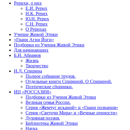
Рерихи, о них
Е.И. Рерих
Н.К. Рерих
Ю.Н. Рерих
С.Н. Рерих
О Рерихах
Учение Живой Этики
«Грани Агни Йоги»
Подборки из Учения Живой Этики
Для начинающих
Б.Н. Абрамов
Жизнь
Творчество
Н.Д. Спирина
Полное собрание трудов.
Отдельные книги Спириной. О Спириной.
Поэтические сборники.
ИЦ «РОССАЗИЯ»
Подборки из Учения Живой Этики
Великая семья России.
Серия «Жемчуг исканий» и «Грани познания»
Серия «Светочи Мира» и «Вечные ценности»
Духовная поэзия.
Библиотека Живой Этики
Наука