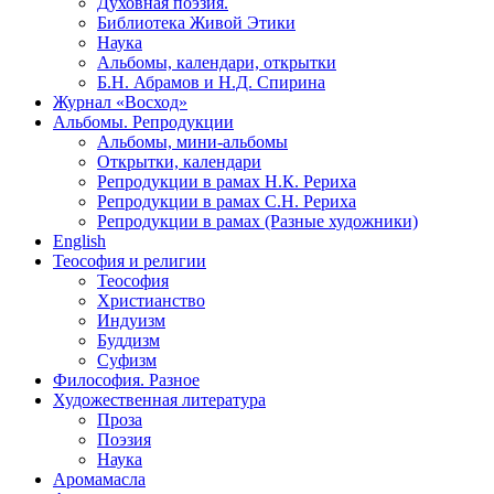
Духовная поэзия.
Библиотека Живой Этики
Наука
Альбомы, календари, открытки
Б.Н. Абрамов и Н.Д. Спирина
Журнал «Восход»
Альбомы. Репродукции
Альбомы, мини-альбомы
Открытки, календари
Репродукции в рамах Н.К. Рериха
Репродукции в рамах С.Н. Рериха
Репродукции в рамах (Разные художники)
English
Теософия и религии
Теософия
Христианство
Индуизм
Буддизм
Суфизм
Философия. Разное
Художественная литература
Проза
Поэзия
Наука
Аромамасла