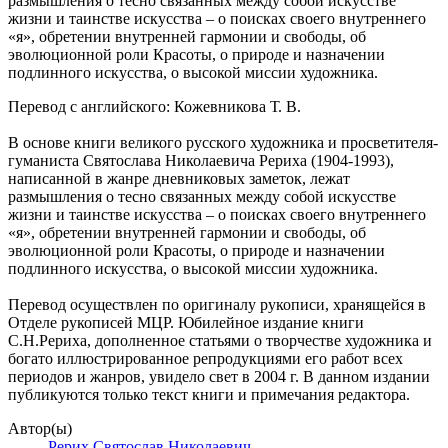
размышления о тесно связанных между собой искусстве
жизни и таинстве искусства – о поисках своего внутреннего
«я», обретении внутренней гармонии и свободы, об
эволюционной роли Красоты, о природе и назначении
подлинного искусства, о высокой миссии художника.
Перевод с английского: Кожевникова Т. В.
В основе книги великого русского художника и просветителя-
гуманиста Святослава Николаевича Рериха (1904-1993),
написанной в жанре дневниковых заметок, лежат
размышления о тесно связанных между собой искусстве
жизни и таинстве искусства – о поисках своего внутреннего
«я», обретении внутренней гармонии и свободы, об
эволюционной роли Красоты, о природе и назначении
подлинного искусства, о высокой миссии художника.
Перевод осуществлен по оригиналу рукописи, хранящейся в
Отделе рукописей МЦР. Юбилейное издание книги
С.Н.Рериха, дополненное статьями о творчестве художника и
богато иллюстрированное репродукциями его работ всех
периодов и жанров, увидело свет в 2004 г. В данном издании
публикуются только текст книги и примечания редактора.
Автор(ы)
Рерих Святослав Николаевич