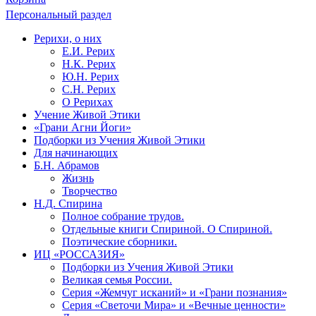
Персональный раздел
Рерихи, о них
Е.И. Рерих
Н.К. Рерих
Ю.Н. Рерих
С.Н. Рерих
О Рерихах
Учение Живой Этики
«Грани Агни Йоги»
Подборки из Учения Живой Этики
Для начинающих
Б.Н. Абрамов
Жизнь
Творчество
Н.Д. Спирина
Полное собрание трудов.
Отдельные книги Спириной. О Спириной.
Поэтические сборники.
ИЦ «РОССАЗИЯ»
Подборки из Учения Живой Этики
Великая семья России.
Серия «Жемчуг исканий» и «Грани познания»
Серия «Светочи Мира» и «Вечные ценности»