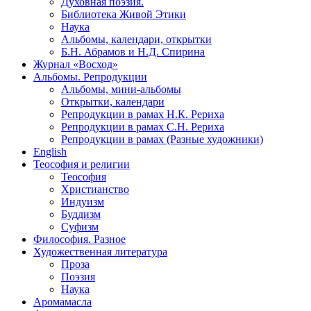
Духовная поэзия.
Библиотека Живой Этики
Наука
Альбомы, календари, открытки
Б.Н. Абрамов и Н.Д. Спирина
Журнал «Восход»
Альбомы. Репродукции
Альбомы, мини-альбомы
Открытки, календари
Репродукции в рамах Н.К. Рериха
Репродукции в рамах С.Н. Рериха
Репродукции в рамах (Разные художники)
English
Теософия и религии
Теософия
Христианство
Индуизм
Буддизм
Суфизм
Философия. Разное
Художественная литература
Проза
Поэзия
Наука
Аромамасла