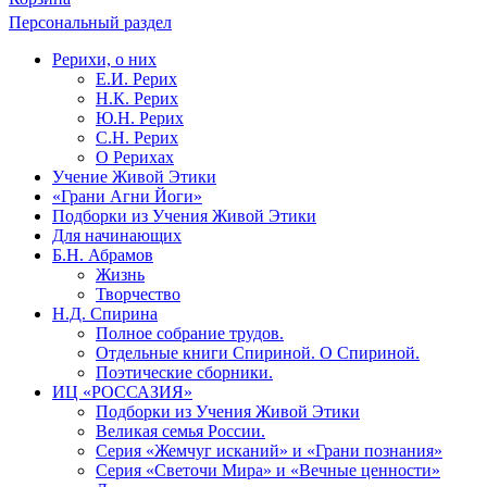
Персональный раздел
Рерихи, о них
Е.И. Рерих
Н.К. Рерих
Ю.Н. Рерих
С.Н. Рерих
О Рерихах
Учение Живой Этики
«Грани Агни Йоги»
Подборки из Учения Живой Этики
Для начинающих
Б.Н. Абрамов
Жизнь
Творчество
Н.Д. Спирина
Полное собрание трудов.
Отдельные книги Спириной. О Спириной.
Поэтические сборники.
ИЦ «РОССАЗИЯ»
Подборки из Учения Живой Этики
Великая семья России.
Серия «Жемчуг исканий» и «Грани познания»
Серия «Светочи Мира» и «Вечные ценности»