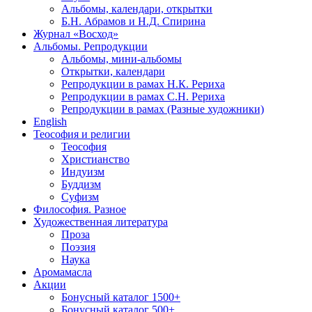
Альбомы, календари, открытки
Б.Н. Абрамов и Н.Д. Спирина
Журнал «Восход»
Альбомы. Репродукции
Альбомы, мини-альбомы
Открытки, календари
Репродукции в рамах Н.К. Рериха
Репродукции в рамах С.Н. Рериха
Репродукции в рамах (Разные художники)
English
Теософия и религии
Теософия
Христианство
Индуизм
Буддизм
Суфизм
Философия. Разное
Художественная литература
Проза
Поэзия
Наука
Аромамасла
Акции
Бонусный каталог 1500+
Бонусный каталог 500+