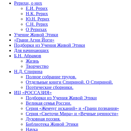
Рерихи, о них
Е.И. Рерих
Н.К. Рерих
Ю.Н. Рерих
С.Н. Рерих
О Рерихах
Учение Живой Этики
«Грани Агни Йоги»
Подборки из Учения Живой Этики
Для начинающих
Б.Н. Абрамов
Жизнь
Творчество
Н.Д. Спирина
Полное собрание трудов.
Отдельные книги Спириной. О Спириной.
Поэтические сборники.
ИЦ «РОССАЗИЯ»
Подборки из Учения Живой Этики
Великая семья России.
Серия «Жемчуг исканий» и «Грани познания»
Серия «Светочи Мира» и «Вечные ценности»
Духовная поэзия.
Библиотека Живой Этики
Наука