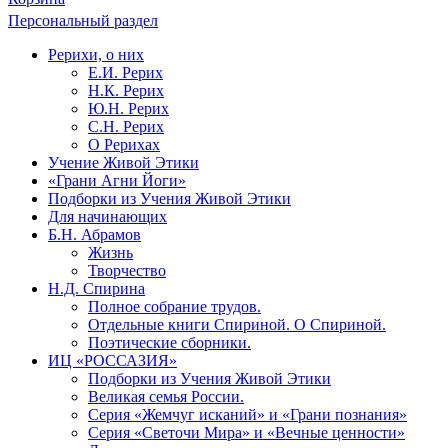
Персональный раздел
Рерихи, о них
Е.И. Рерих
Н.К. Рерих
Ю.Н. Рерих
С.Н. Рерих
О Рерихах
Учение Живой Этики
«Грани Агни Йоги»
Подборки из Учения Живой Этики
Для начинающих
Б.Н. Абрамов
Жизнь
Творчество
Н.Д. Спирина
Полное собрание трудов.
Отдельные книги Спириной. О Спириной.
Поэтические сборники.
ИЦ «РОССАЗИЯ»
Подборки из Учения Живой Этики
Великая семья России.
Серия «Жемчуг исканий» и «Грани познания»
Серия «Светочи Мира» и «Вечные ценности»