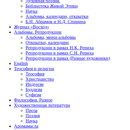
Духовная поэзия.
Библиотека Живой Этики
Наука
Альбомы, календари, открытки
Б.Н. Абрамов и Н.Д. Спирина
Журнал «Восход»
Альбомы. Репродукции
Альбомы, мини-альбомы
Открытки, календари
Репродукции в рамах Н.К. Рериха
Репродукции в рамах С.Н. Рериха
Репродукции в рамах (Разные художники)
English
Теософия и религии
Теософия
Христианство
Индуизм
Буддизм
Суфизм
Философия. Разное
Художественная литература
Проза
Поэзия
Наука
Аромамасла