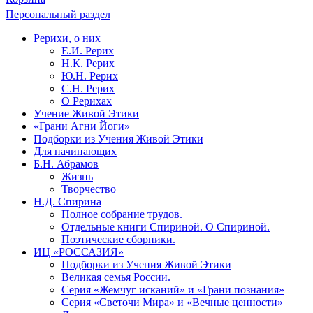
Персональный раздел
Рерихи, о них
Е.И. Рерих
Н.К. Рерих
Ю.Н. Рерих
С.Н. Рерих
О Рерихах
Учение Живой Этики
«Грани Агни Йоги»
Подборки из Учения Живой Этики
Для начинающих
Б.Н. Абрамов
Жизнь
Творчество
Н.Д. Спирина
Полное собрание трудов.
Отдельные книги Спириной. О Спириной.
Поэтические сборники.
ИЦ «РОССАЗИЯ»
Подборки из Учения Живой Этики
Великая семья России.
Серия «Жемчуг исканий» и «Грани познания»
Серия «Светочи Мира» и «Вечные ценности»