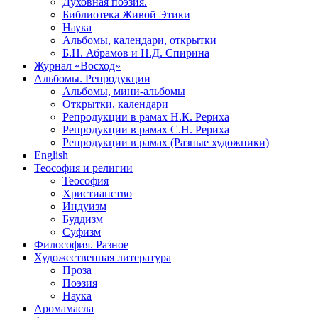
Духовная поэзия.
Библиотека Живой Этики
Наука
Альбомы, календари, открытки
Б.Н. Абрамов и Н.Д. Спирина
Журнал «Восход»
Альбомы. Репродукции
Альбомы, мини-альбомы
Открытки, календари
Репродукции в рамах Н.К. Рериха
Репродукции в рамах С.Н. Рериха
Репродукции в рамах (Разные художники)
English
Теософия и религии
Теософия
Христианство
Индуизм
Буддизм
Суфизм
Философия. Разное
Художественная литература
Проза
Поэзия
Наука
Аромамасла