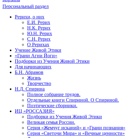
Персональный раздел
Рерихи, о них
Е.И. Рерих
Н.К. Рерих
Ю.Н. Рерих
С.Н. Рерих
О Рерихах
Учение Живой Этики
«Грани Агни Йоги»
Подборки из Учения Живой Этики
Для начинающих
Б.Н. Абрамов
Жизнь
Творчество
Н.Д. Спирина
Полное собрание трудов.
Отдельные книги Спириной. О Спириной.
Поэтические сборники.
ИЦ «РОССАЗИЯ»
Подборки из Учения Живой Этики
Великая семья России.
Серия «Жемчуг исканий» и «Грани познания»
Серия «Светочи Мира» и «Вечные ценности»