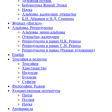
Духовная поэзия.
Библиотека Живой Этики
Наука
Альбомы, календари, открытки
Б.Н. Абрамов и Н.Д. Спирина
Журнал «Восход»
Альбомы. Репродукции
Альбомы, мини-альбомы
Открытки, календари
Репродукции в рамах Н.К. Рериха
Репродукции в рамах С.Н. Рериха
Репродукции в рамах (Разные художники)
English
Теософия и религии
Теософия
Христианство
Индуизм
Буддизм
Суфизм
Философия. Разное
Художественная литература
Проза
Поэзия
Наука
Аромамасла