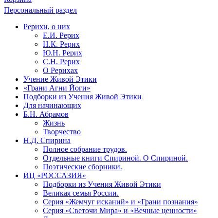
Персональный раздел
Рерихи, о них
Е.И. Рерих
Н.К. Рерих
Ю.Н. Рерих
С.Н. Рерих
О Рерихах
Учение Живой Этики
«Грани Агни Йоги»
Подборки из Учения Живой Этики
Для начинающих
Б.Н. Абрамов
Жизнь
Творчество
Н.Д. Спирина
Полное собрание трудов.
Отдельные книги Спириной. О Спириной.
Поэтические сборники.
ИЦ «РОССАЗИЯ»
Подборки из Учения Живой Этики
Великая семья России.
Серия «Жемчуг исканий» и «Грани познания»
Серия «Светочи Мира» и «Вечные ценности»