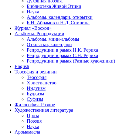
Духовная поэзия.
Библиотека Живой Этики
Наука
Альбомы, календари, открытки
Б.Н. Абрамов и Н.Д. Спирина
Журнал «Восход»
Альбомы. Репродукции
Альбомы, мини-альбомы
Открытки, календари
Репродукции в рамах Н.К. Рериха
Репродукции в рамах С.Н. Рериха
Репродукции в рамах (Разные художники)
English
Теософия и религии
Теософия
Христианство
Индуизм
Буддизм
Суфизм
Философия. Разное
Художественная литература
Проза
Поэзия
Наука
Аромамасла