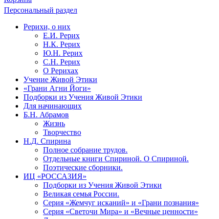
Персональный раздел
Рерихи, о них
Е.И. Рерих
Н.К. Рерих
Ю.Н. Рерих
С.Н. Рерих
О Рерихах
Учение Живой Этики
«Грани Агни Йоги»
Подборки из Учения Живой Этики
Для начинающих
Б.Н. Абрамов
Жизнь
Творчество
Н.Д. Спирина
Полное собрание трудов.
Отдельные книги Спириной. О Спириной.
Поэтические сборники.
ИЦ «РОССАЗИЯ»
Подборки из Учения Живой Этики
Великая семья России.
Серия «Жемчуг исканий» и «Грани познания»
Серия «Светочи Мира» и «Вечные ценности»