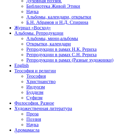
Духовная поэзия.
Библиотека Живой Этики
Наука
Альбомы, календари, открытки
Б.Н. Абрамов и Н.Д. Спирина
Журнал «Восход»
Альбомы. Репродукции
Альбомы, мини-альбомы
Открытки, календари
Репродукции в рамах Н.К. Рериха
Репродукции в рамах С.Н. Рериха
Репродукции в рамах (Разные художники)
English
Теософия и религии
Теософия
Христианство
Индуизм
Буддизм
Суфизм
Философия. Разное
Художественная литература
Проза
Поэзия
Наука
Аромамасла