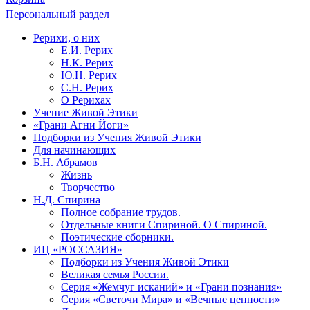
Персональный раздел
Рерихи, о них
Е.И. Рерих
Н.К. Рерих
Ю.Н. Рерих
С.Н. Рерих
О Рерихах
Учение Живой Этики
«Грани Агни Йоги»
Подборки из Учения Живой Этики
Для начинающих
Б.Н. Абрамов
Жизнь
Творчество
Н.Д. Спирина
Полное собрание трудов.
Отдельные книги Спириной. О Спириной.
Поэтические сборники.
ИЦ «РОССАЗИЯ»
Подборки из Учения Живой Этики
Великая семья России.
Серия «Жемчуг исканий» и «Грани познания»
Серия «Светочи Мира» и «Вечные ценности»