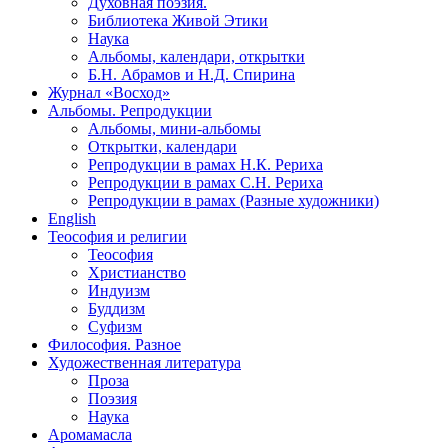
Духовная поэзия.
Библиотека Живой Этики
Наука
Альбомы, календари, открытки
Б.Н. Абрамов и Н.Д. Спирина
Журнал «Восход»
Альбомы. Репродукции
Альбомы, мини-альбомы
Открытки, календари
Репродукции в рамах Н.К. Рериха
Репродукции в рамах С.Н. Рериха
Репродукции в рамах (Разные художники)
English
Теософия и религии
Теософия
Христианство
Индуизм
Буддизм
Суфизм
Философия. Разное
Художественная литература
Проза
Поэзия
Наука
Аромамасла