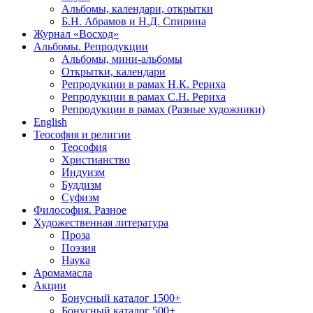
Альбомы, календари, открытки
Б.Н. Абрамов и Н.Д. Спирина
Журнал «Восход»
Альбомы. Репродукции
Альбомы, мини-альбомы
Открытки, календари
Репродукции в рамах Н.К. Рериха
Репродукции в рамах С.Н. Рериха
Репродукции в рамах (Разные художники)
English
Теософия и религии
Теософия
Христианство
Индуизм
Буддизм
Суфизм
Философия. Разное
Художественная литература
Проза
Поэзия
Наука
Аромамасла
Акции
Бонусный каталог 1500+
Бонусный каталог 500+