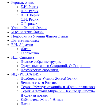
Рерихи, о них
Е.И. Рерих
Н.К. Рерих
Ю.Н. Рерих
С.Н. Рерих
О Рерихах
Учение Живой Этики
«Грани Агни Йоги»
Подборки из Учения Живой Этики
Для начинающих
Б.Н. Абрамов
Жизнь
Творчество
Н.Д. Спирина
Полное собрание трудов.
Отдельные книги Спириной. О Спириной.
Поэтические сборники.
ИЦ «РОССАЗИЯ»
Подборки из Учения Живой Этики
Великая семья России.
Серия «Жемчуг исканий» и «Грани познания»
Серия «Светочи Мира» и «Вечные ценности»
Духовная поэзия.
Библиотека Живой Этики
Наука